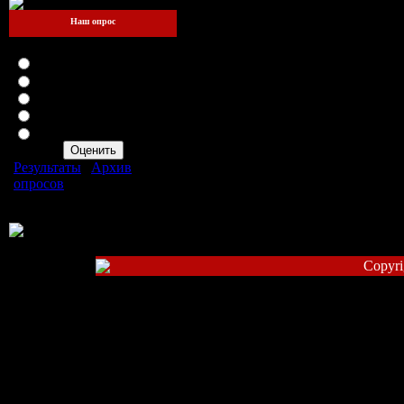
Наш опрос
Оцените мой сайт
Отлично
Хорошо
Неплохо
Плохо
Ужасно
Результаты
|
Архив
опросов
Всего ответов:
95
Copyri