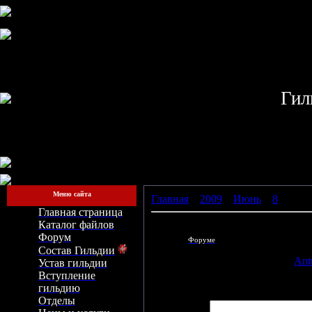
Гил
Меню сайта
Главная
»
2009
»
Июнь
»
8
» Нова
Главная страница
Каталог файлов
Новая идея для игроков и прово
Форум
На нашем
Форуме
появилась новая тема для об
узнайте кто чем дышит! )
Состав Гильдии
Просмотров: 1099 | Добавил:
Ant
Устав гильдии
Вступление
Всего комментариев:
0
гильдию
Отделы
Имя *: